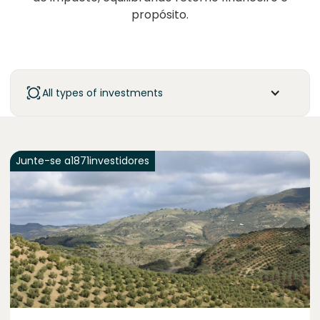
propósito.
All types of investments
Junte-se a
1871
investidores