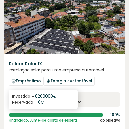
Solcor Solar IX
Instalação solar para uma empresa automóvel
Empréstimo
Energia sustentável
Investido =
8200000
€
6.1
%
96
Reservado =
0
€
juro anual
prazo
100%
Financiado. Junte-se à lista de espera.
do objetivo