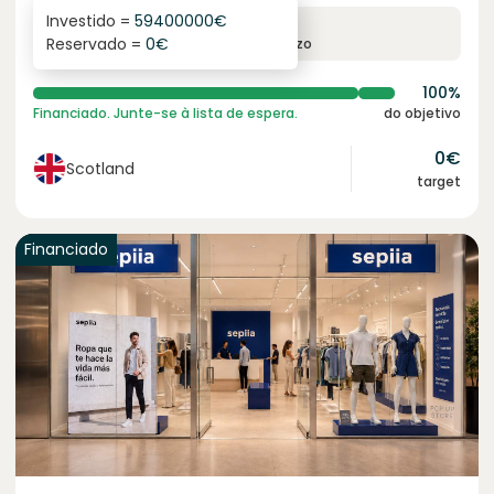
Investido =
59400000
€
8.4
%
12
Reservado =
0
€
juro anual
prazo
100%
Financiado. Junte-se à lista de espera.
do objetivo
0
€
Scotland
target
Financiado