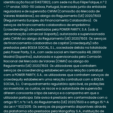
identificação fiscal 514373822, com sede na Rua Filipe Folque, n.º 2
– 1.º andar, 1050-110 Lisboa, Portugal, licenciada junto da entidade
reguladora e de supervisão CMVM (Comissão do Mercado de
Valores Mobiliários), ao abrigo do Regulamento (UE) 2020/1503
(Regulamento Europeu do Financiamento Colaborativo). Os
serviços de financiamento colaborativo de empréstimo
(crowdlending) são prestados pela POWER PARITY, S.A. (sob a
denominação comercial Goparity), autorizada e supervisionada
pela CMVM ao abrigo do Regulamento (UE) 2020/1503. Os serviços
de financiamento colaborativo de capital (crowdequity) são
prestados pela BOLSA SOCIAL, S.L., sociedade detida na totalidade
pela Power Parity, S.A., com sede social em Hermosilla 48, 28001
Madrid (Espanha), autorizada e supervisionada pela Comisión
Nacional del Mercado de Valores (CNMV) ao abrigo do
Regulamento (UE) 2020/1503. Os utilizadores que contratem
serviços de crowdlending estabelecem uma relação contratual
com a POWER PARITY, S.A.; os utilizadores que contratem serviços de
crowdequity estabelecem uma relação contratual com a BOLSA
SOCIAL, S.L. O enquadramento regulatório aplicável, as proteções
ao investidor, os custos, os riscos e a autoridade de supervisão
diferem consoante o tipo de serviço e a campanha em que o
utilizador participa. Este aviso é prestado em conformidade com o
artigo 19.º, n.ºs 1 e 5, do Regulamento (UE) 2020/1503 e o artigo 15.º-A
da Lei n.º 102/2015. Os serviços de pagamento disponíveis através
da plataforma são prestados pela MangoPay S.A., instituição de