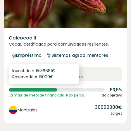
Colcocoa II
Cacau certificado para comunidades resilientes.
Empréstimo
Sistemas agroalimentares
Investido =
15136681
€
6.1
%
6
Reservado =
15000
€
juro anual
prazo
50,5%
Já mais de metade financiado. Não perca.
do objetivo
30000000
€
Manizales
target