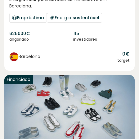
Barcelona.
Empréstimo
Energia sustentável
625000
€
115
angariado
investidores
0
€
Barcelona
target
Financiado