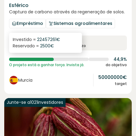
Esférico
Captura de carbono através da regeneração de solos.
Empréstimo
Sistemas agroalimentares
Investido =
22457261
€
6.3
%
24
Reservado =
2500
€
juro anual
prazo
44,9%
O projeto está a ganhar força. Invista já.
do objetivo
50000000
€
Murcia
target
Junte-se a
1021
investidores