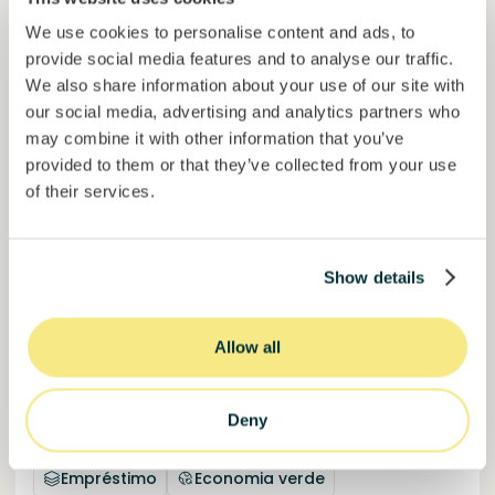
Projetos financiados
We use cookies to personalise content and ads, to
Mais de 60M€
investidos
provide social media features and to analyse our traffic.
através da plataforma
We also share information about your use of our site with
our social media, advertising and analytics partners who
Financiado
may combine it with other information that you’ve
provided to them or that they’ve collected from your use
of their services.
Show details
Allow all
Chefs on Fire V
Boutique festival multi premiado de gastronomia
Deny
sustentável.
Empréstimo
Economia verde