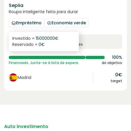
Sepiia
Roupa inteligente feita para durar
Empréstimo
Economia verde
Investido =
15000000
€
7.8
%
11
Reservado =
0
€
juro anual
prazo
100%
Financiado. Junte-se à lista de espera.
do objetivo
0
€
Madrid
target
Auto investimento