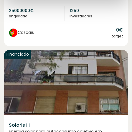
25000000
€
1250
angariado
investidores
0
€
Cascais
target
Financiado
Solaris III
Energia solar para autoconsumo coletivo em